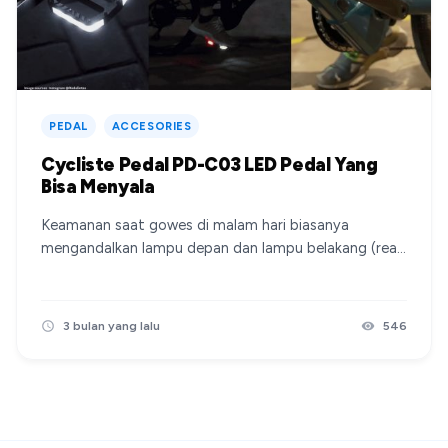
PEDAL
ACCESORIES
Cycliste Pedal PD-C03 LED Pedal Yang
Bisa Menyala
Keamanan saat gowes di malam hari biasanya
mengandalkan lampu depan dan lampu belakang (rear
light). Namun, Cycliste Pedal PD-C03 hadir membawa
konsep baru: lampu peringatan yang terintegrasi
langsung pada pedal. Uniknya, pedal ini bisa menyala
3 bulan yang lalu
546
tanpa perlu diisi daya (cas) maupun menggunakan
baterai konvensional. Apa Itu Cycliste Pedal PD-C03?
Source instagram @rodalintas Secara singkat,
Cycliste Pedal PD-C03 adalah pedal sepeda tipe flat
yang dilengkapi dengan sistem pencahayaan LED di