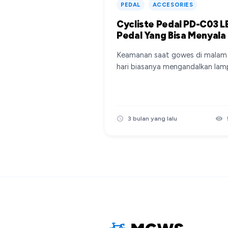
PEDAL
ACCESORIES
Cycliste Pedal PD-C03 L
Pedal Yang Bisa Menyala
Keamanan saat gowes di malam
hari biasanya mengandalkan lam
depan dan lampu belakang (rear
light). Namun, Cycliste Pedal PD
C03 hadir membawa konsep bar
lampu peringatan yang terintegr
3 bulan yang lalu
langsung pada pedal. Uniknya,
pedal ini bisa menyala tanpa per
diisi daya (cas) maupun
menggunakan baterai konvension
Apa Itu Cycliste Pedal PD-C03?
Source instagram @rodalintas
Secara singkat, Cycliste Pedal P
C03 adalah pedal sepeda tipe fl
yang dilengkapi dengan sistem