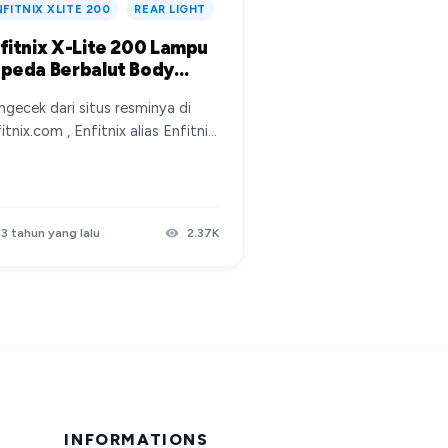
NFITNIX XLITE 200
REAR LIGHT
fitnix X-Lite 200 Lampu
peda Berbalut Body
rbon dan Brake Sensor
gecek dari situs resminya di
itnix.com , Enfitnix alias Enfitnix
chnology adalah company yang
kus untuk membuat lighting
tuk sepeda kebanyakan, dan
erapa produk lain berupa sensor
3 tahun yang lalu
2.37K
uk sepeda. Bicara untuk lampu
eda, ada banyak varian yang
uat oleh Enfitnix ini, dan salah
unya adalah Enfitnix X-Lite 200
uah lampu belakang minimalis,
rbentuk tabung dengan body
arbon dan dilengkapi brake
sor. Spesifikasi Lengkap Run
me：2-27hrs Battery Capacity:
INFORMATIONS