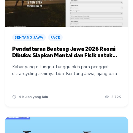
BENTANG JAWA
RACE
Pendaftaran Bentang Jawa 2026 Resmi
Dibuka: Siapkan Mental dan Fisik untuk
Menjelajah Pulau Jawa!
Kabar yang ditunggu-tunggu oleh para penggiat
ultra-cycling akhirnya tiba. Bentang Jawa, ajang balap
sepeda jarak jauh mandiri (unsupported ultra-cycling
race) melintasi Pulau Jawa, telah resmi membuka
pendaftaran untuk edisi tahun 2026. Bagi kamu yang
4 bulan yang lalu
2.72K
ingin menguji batas kemampuan diri dengan
menempuh jarak sekitar 1.500 KM dari Barat ke Timur
Jawa, inilah saatnya untuk beraksi. Berikut adalah
detail lengkap mengenai pendaftaran Bentang Jawa
2026. Kategori yang Dilombakan Bentang Jawa 2026