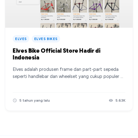
ELVES
ELVES BIKES
Elves Bike Official Store Hadir di
Indonesia
Elves adalah produsen frame dan part-part sepeda
seperti handlebar dan wheelset yang cukup populer di
Asia. Berawal dari penemuan teman di Instagram akun
@elvesbike.id , yang mana di bio terdapat akun ke
Tokopedianya, setelah dilihat lebih jauh ternyata
5 tahun yang lalu
5.63K
produk ditokonya semuanya memang Elves dan harga
yang dijual aman berbeda dengan penjual yang import
mandiri. Ternyata setelah kami interview memang
benar ini adalah Elves Bikes Id, distributor resmi Elves
di Indonesia, dibawah CV Elves Bike Indonesia.