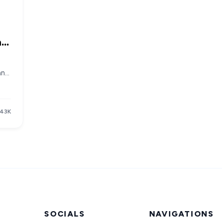
ng,
an
nik
Iz"
.43K
g
m
ah
nan
SOCIALS
NAVIGATIONS
et