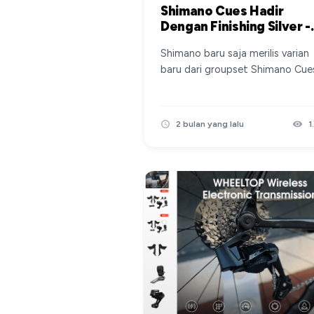
Shimano Cues Hadir
Dengan Finishing Silver -
CUES Polished Silver
Shimano baru saja merilis varian
baru dari groupset Shimano Cue
yakni CUES Polished Silver, warn
yang cocok agar sepeda terlihat
lebih clasic dan lebih menyala.
2 bulan yang lalu
1
Shimano CUES Polished Silver
Credit by bike.shimano.com Di
website resmi Shimano di posti
sample fullbike yang mengguna
varian Shimano CUES Polished
Silver ini. Terlihat keren dan coco
ketika dipasang di frame-frame
classic dengan desain tube yang
masih membulat. Ya, groupset
warna silver memang terkenal
dengan style classic, dan cocok
untuk dipasang di tipe frame