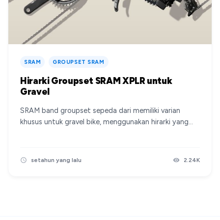
SRAM
GROUPSET SRAM
Hirarki Groupset SRAM XPLR untuk
Gravel
SRAM band groupset sepeda dari memiliki varian
khusus untuk gravel bike, menggunakan hirarki yang
sama dengan varian roadnya, mulai dari rival, force
hingga red. Namun perbedaannya untuk varian gravel
ada embel-embel XPLR, apa saja variannya, masih kita
setahun yang lalu
2.24K
bahas dibawah.&nbsp; SRAM XPLR SRAM XPLR
merupakan sweet spot untuk sepeda gravel, rasio
gear yang cocok untuk kencang dijalanan gravel,
hingga jalanan aspal, seperti itulah klaim dari
SRAM.&nbsp; Berikut varian dari SRAM yang