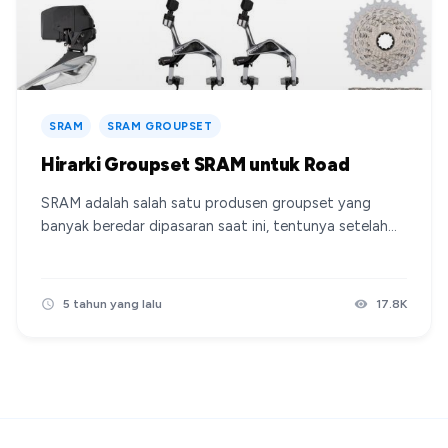
SRAM
SRAM GROUPSET
Hirarki Groupset SRAM untuk Road
SRAM adalah salah satu produsen groupset yang
banyak beredar dipasaran saat ini, tentunya setelah
Shimano. Disamping itu untuk varian tertinggi ada seri
electroniknya dengan seri eTap AXS yang konsepnya
berbeda dengan seri electronik dari Shimano /
5 tahun yang lalu
17.8K
Campagnolo, yang mana 100% wireless dan tidak ada
satu kabel pun, berikut hirarki untuk groupset SRAM
untuk road dan berlaku ketika postingan ini dibuat
pada Februari 2021. SRAM Apex SRAM Apex tidak bisa
dibilang seri terendah SRAM for road ketika postingan
ini dibuat, tetapi dibawahnya masih ada varian SRAM