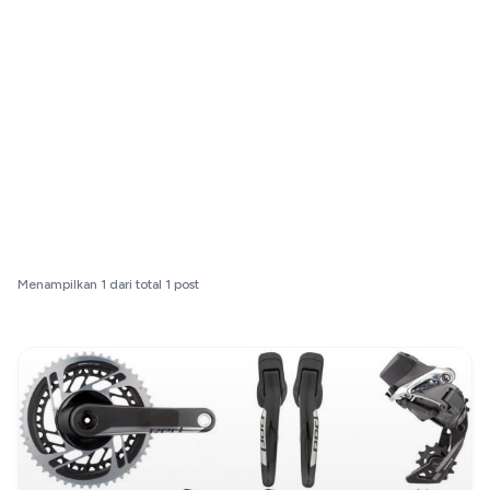
Menampilkan
1
dari total
1
post