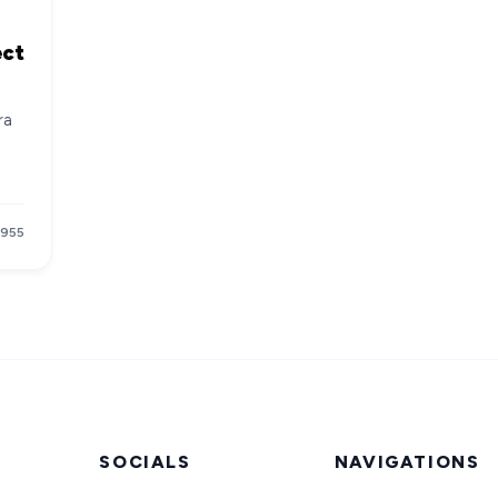
ect
ra
ang
955
ka
or
an
l,
One
asi
SOCIALS
NAVIGATIONS
le