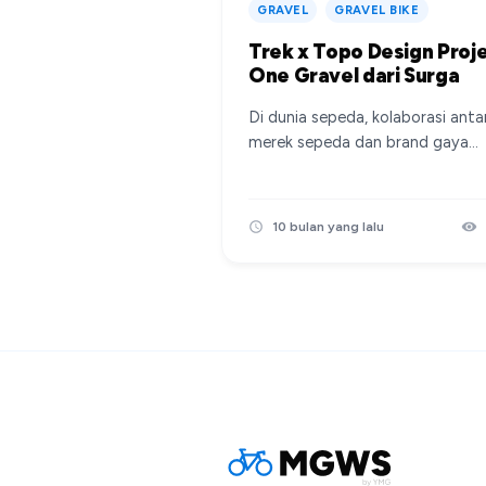
GRAVEL
GRAVEL BIKE
Trek x Topo Design Proj
One Gravel dari Surga
Di dunia sepeda, kolaborasi anta
merek sepeda dan brand gaya
hidup bukanlah hal baru, namun
yang satu ini patut mendapat
perhatian khusus. Trek Bicycle y
10 bulan yang lalu
legendaris, baru-baru ini
mengumumkan kolaborasi mere
dengan Topo Designs, sebuah
perusahaan perlengkapan outdo
asal Colorado yang dikenal deng
desain produknya yang fungsiona
penuh warna, dan bergaya
heritage-modern. Trek Project 
sendiri adalah program kustomis
yang ditawarkan oleh Trek Bicyc