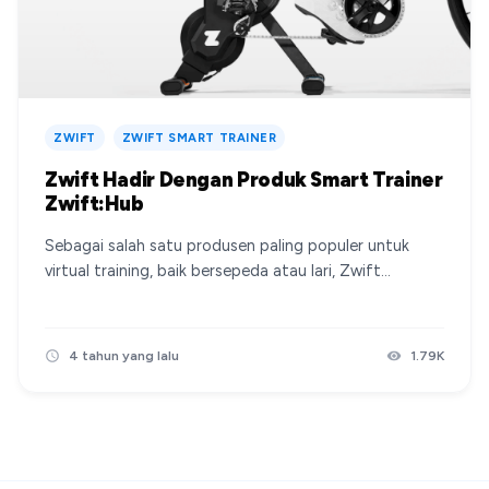
ZWIFT
ZWIFT SMART TRAINER
Zwift Hadir Dengan Produk Smart Trainer
Zwift:Hub
Sebagai salah satu produsen paling populer untuk
virtual training, baik bersepeda atau lari, Zwift
menghadirkan produk terbaru mereka yang cukup
bikin kaget, yakni sebuah smart trainer bernama
Zwift:Hub. Mulai dari 499USD Smart trainer biasanya
4 tahun yang lalu
1.79K
kita bisa dapatkan dengan harga cukup mahal mulai
dari 10 jutaan rupiah dan opsi lainnya bisa lebih mahal,
Zwift menawarkan smart trainer ini mulai dari harga
499USD, atau jika dirupiahkan saat ini sekitar Rp7.4
juta, harga bisa berbeda-beda juga tergantung opsi