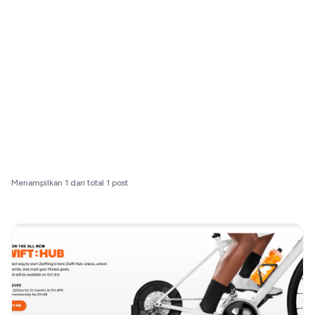
Menampilkan
1
dari total
1
post