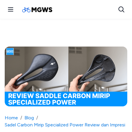
Home
/
Blog
/
Sadel Carbon Mirip Specialized Power Review dan Impresi