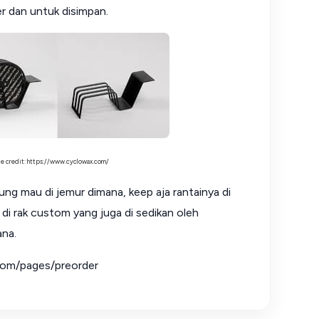
r dan untuk disimpan.
e credit: https://www.cyclowax.com/
gung mau di jemur dimana, keep aja rantainya di
di rak custom yang juga di sedikan oleh
ana.
com/pages/preorder