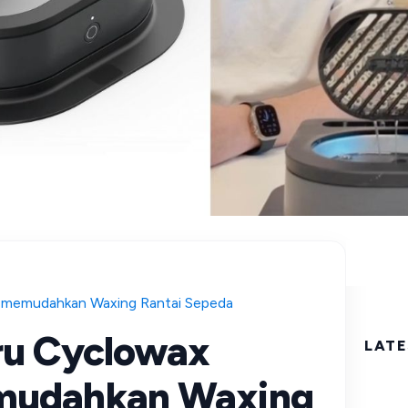
 memudahkan Waxing Rantai Sepeda
ru Cyclowax
LATE
mudahkan Waxing