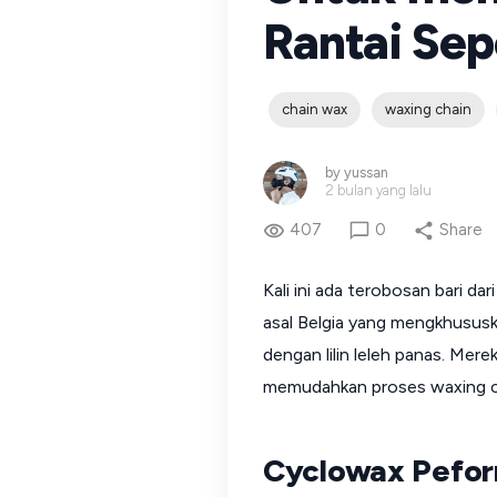
Rantai Se
chain wax
waxing chain
by
yussan
2 bulan yang lalu
407
0
Share
Kali ini ada terobosan bari d
asal Belgia yang mengkhususk
dengan lilin leleh panas. Mere
memudahkan proses waxing c
Cyclowax Pefo