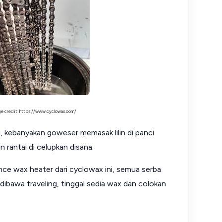
e credit: https://www.cyclowax.com/
i, kebanyakan goweser memasak lilin di panci
 rantai di celupkan disana.
nce wax heater dari cyclowax ini, semua serba
 dibawa traveling, tinggal sedia wax dan colokan