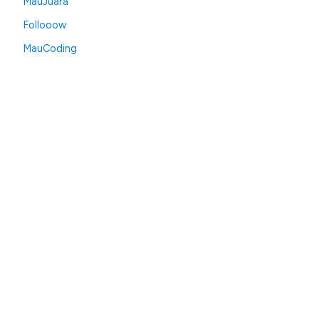
MauJuara
Follooow
MauCoding