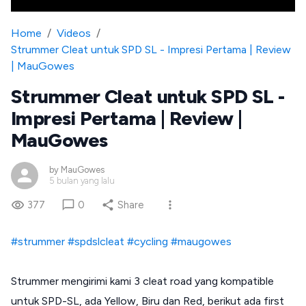
Home
/
Videos
/
Strummer Cleat untuk SPD SL - Impresi Pertama | Review
| MauGowes
Strummer Cleat untuk SPD SL -
Impresi Pertama | Review |
MauGowes
by
MauGowes
5 bulan yang lalu
377
0
Share
#strummer
#spdslcleat
#cycling
#maugowes
Strummer mengirimi kami 3 cleat road yang kompatible
untuk SPD-SL, ada Yellow, Biru dan Red, berikut ada first