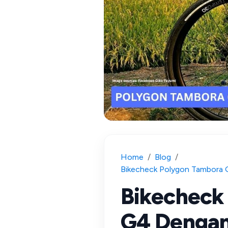
Home
/
Blog
/
Bikecheck Polygon Tambora 
Bikecheck
G4 Dengan