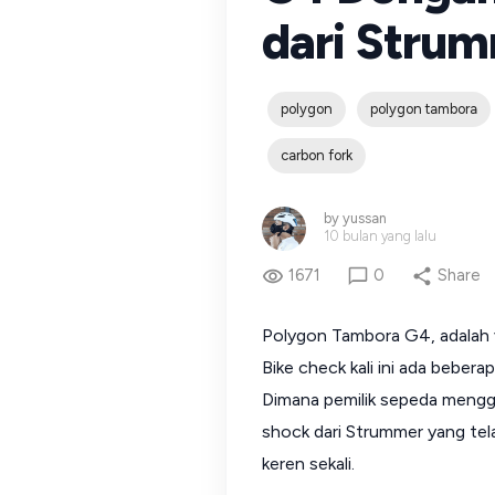
dari Stru
polygon
polygon tambora
carbon fork
by
yussan
10 bulan yang lalu
1671
0
Share
Polygon Tambora G4, adalah var
Bike check kali ini ada beberap
Dimana pemilik sepeda mengg
shock dari Strummer yang tela
keren sekali.