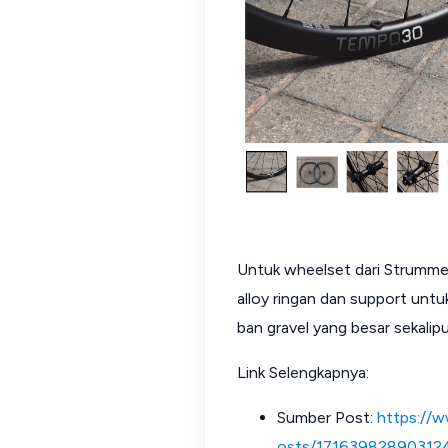
Untuk wheelset dari Strummer
alloy ringan dan support untu
ban gravel yang besar sekalipu
Link Selengkapnya:
Sumber Post:
https://
osts/17163982890312